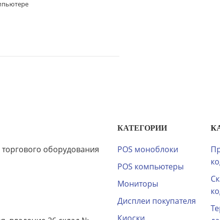
омпьютере
КАТЕГОРИИ
К
 торгового оборудования
POS моноблоки
Пр
ко
POS компьютеры
Ск
Мониторы
ко
Дисплеи покупателя
Те
Киоски