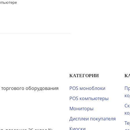
омпьютере
КАТЕГОРИИ
К
 торгового оборудования
POS моноблоки
Пр
ко
POS компьютеры
Ск
Мониторы
ко
Дисплеи покупателя
Те
Киоски