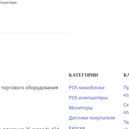
омпьютере
КАТЕГОРИИ
К
 торгового оборудования
POS моноблоки
Пр
ко
POS компьютеры
Ск
Мониторы
ко
Дисплеи покупателя
Те
Киоски