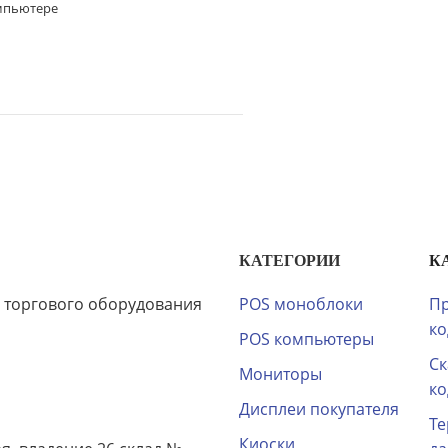
омпьютере
КАТЕГОРИИ
К
 торгового оборудования
POS моноблоки
Пр
ко
POS компьютеры
Ск
Мониторы
ко
Дисплеи покупателя
Те
Киоски