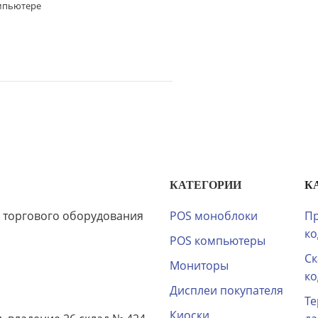
омпьютере
КАТЕГОРИИ
К
 торгового оборудования
POS моноблоки
Пр
ко
POS компьютеры
Ск
Мониторы
ко
Дисплеи покупателя
Те
Киоски