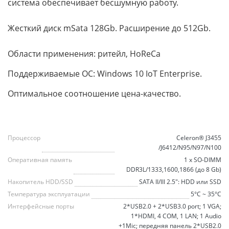
система обеспечивает бесшумную работу.
Жесткий диск mSata 128Gb. Расширение до 512Gb.
Области применения: ритейл, HoReCa
Поддерживаемые ОС: Windows 10 IoT Enterprise.
Оптимальное соотношение цена-качество.
Процессор
Celeron® J3455
/J6412/N95/N97/N100
Оперативная память
1 x SO-DIMM
DDR3L/1333,1600,1866 (до 8 Gb)
Накопитель HDD/SSD
SATА II/III 2.5": HDD или SSD
Температура эксплуатации
5°C ~ 35°C
Интерфейсные порты
2*USB2.0 + 2*USB3.0 port; 1 VGA;
1*HDMI, 4 COM, 1 LAN; 1 Audio
+1Mic; передняя панель 2*USB2.0