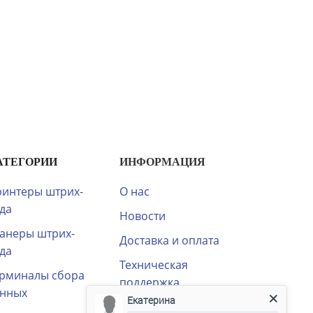
АТЕГОРИИ
ИНФОРМАЦИЯ
интеры штрих-
О нас
да
Новости
анеры штрих-
Доставка и оплата
да
Техническая
рминалы сбора
поддержка
анных
Екатерина
Распродажа