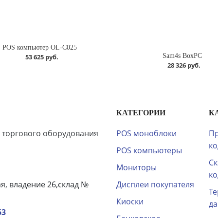
POS компьютер OL-C025
Sam4s BoxPC
53 625 руб.
28 326 руб.
КАТЕГОРИИ
К
 торгового оборудования
POS моноблоки
Пр
ко
POS компьютеры
Ск
Мониторы
ко
ая, владение 26,склад №
Дисплеи покупателя
Те
Киоски
д
53