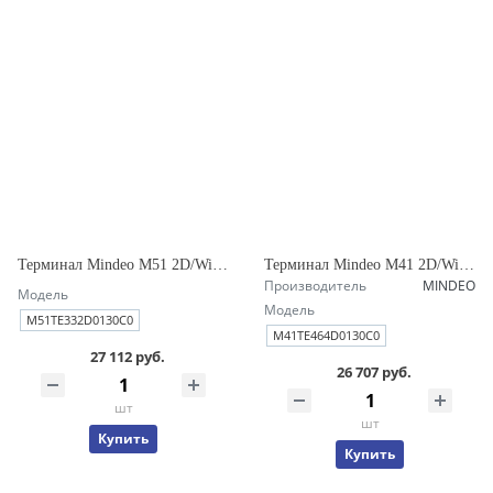
Терминал Mindeo M51 2D/WiFi/LTE/3/32Gb/C/5000mAh/USB/EU/ремень
Терминал Mindeo M41 2D/WiFi/LTE/4/64Gb/C/5100mAh/USB/EU/ремень
Производитель
MINDEO
Модель
Модель
M51TE332D0130C0
M41TE464D0130C0
27 112 руб.
26 707 руб.
шт
шт
Купить
Купить