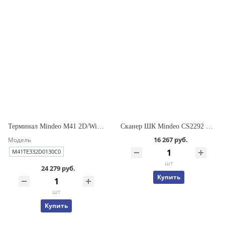
Терминал Mindeo M41 2D/WiFi/LTE/3/32Gb/C/5100mAh/USB/EU/ремень
Сканер ШК Mindeo CS2292 HD BT 2D USB (с базой и кабелем)
16 267 руб.
Модель
M41TE332D0130C0
шт
24 279 руб.
Купить
шт
Купить