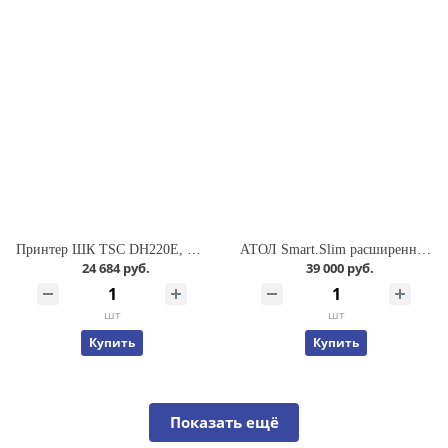
Принтер ШК TSC DH220E, DT, 2" 203 dpi, RS-232/USB, DH220E-A001-0002
АТОЛ Smart.Slim расширенный (4", Android 7.0, MTK MT6580, 2Gb/16Gb, 2D SE4710, Wi-Fi, BT, 3G, GPS, Camera, БП, IP65, 4000 mАh) 53389
24 684 руб.
39 000 руб.
шт
шт
Купить
Купить
Показать ещё