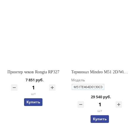
Принтер чеков Rongta RP327
Терминал Mindeo M51 2D/WiFi/LTE/4/64Gb/C/5000mAh/USB/EU/ремень
7 851 руб.
Модель
M51TE464D0130C0
шт
29 540 руб.
Купить
шт
Купить