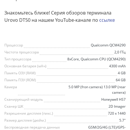
Знакомьтесь ближе! Серия обзоров терминала
Urovo DT50 на нашем YouTube-канале по
ссылке
Процессор
Qualcomm QCM4290
Частота процессора
2,0 ГГц
Тип процессора
8xCore, Qualcomm CPU (QCM4290)
Основная батарея (мАч)
4300 mAh
Память ОЗУ (RAM)
4 GB
Память ПЗУ (ROM)
64 GB
Камера
5.0 MP (fron camera) 13.0 MP (rear
camera)
Сканирующий модуль
Honeywell HS7
Сканер ШК
2D Imager
Разрешение дисплея (пикс.)
720 x 1440
Размер дисплея (дюйм.)
5.7"
Беспроводная передача данных
GSM/2G/4G (LTE)/GPS-