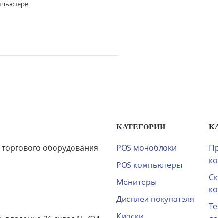
омпьютере
КАТЕГОРИИ
К
 торгового оборудования
POS моноблоки
Пр
ко
POS компьютеры
Ск
Мониторы
ко
Дисплеи покупателя
Те
Киоски