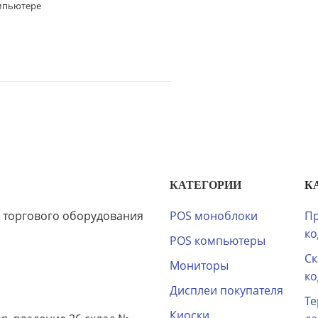
омпьютере
КАТЕГОРИИ
К
 торгового оборудования
POS моноблоки
Пр
ко
POS компьютеры
Ск
Мониторы
ко
Дисплеи покупателя
Те
Киоски