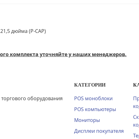
21,5 дюйма (P-CAP)
го комплекта уточняйте у наших менеджеров.
КАТЕГОРИИ
К
 торгового оборудования
POS моноблоки
Пр
ко
POS компьютеры
Ск
Мониторы
ко
Дисплеи покупателя
Те