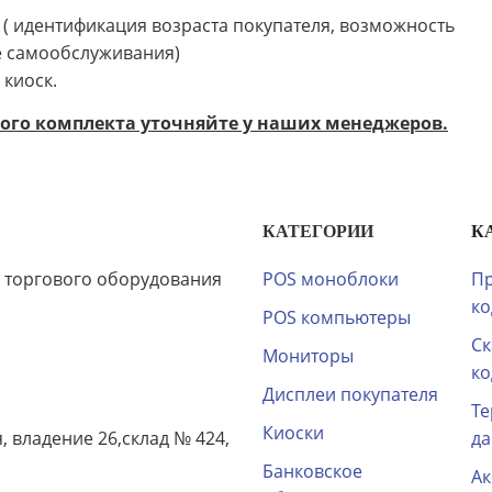
( идентификация возраста покупателя, возможность
не самообслуживания)
 киоск.
го комплекта уточняйте у наших менеджеров.
КАТЕГОРИИ
К
 торгового оборудования
POS моноблоки
Пр
ко
POS компьютеры
Ск
Мониторы
ко
Дисплеи покупателя
Те
Киоски
я, владение 26,склад № 424,
д
Банковское
Ак