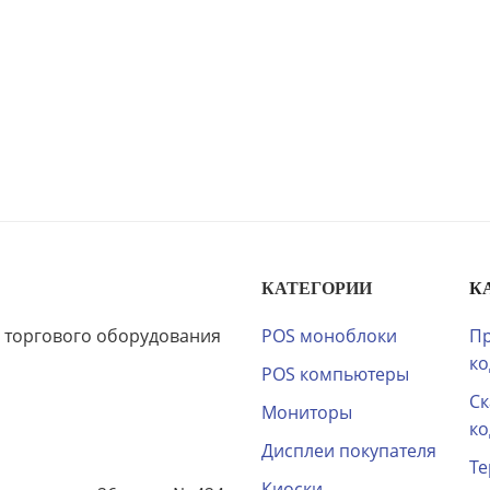
КАТЕГОРИИ
К
 торгового оборудования
POS моноблоки
Пр
ко
POS компьютеры
Ск
Мониторы
ко
Дисплеи покупателя
Те
Киоски