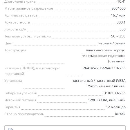
Диагональ экрана
10.4"
Маскимальное разрешение
800*600
Количество цветов
16.7 млн
Контрастность
300:1
Яркость кд/м
350
Температура эксплуатации
+5C ~ 35C
Цвет
чёрный / белый
Конструкция
пластмассовый корпус,
пластмассовая подставка
(съемная)
Размеры (ШxДxВ), мм монитор/c
264х45х205/264х110х255
подставкой
Установка
настольный / настенный (VESA
75mm или на 2 винта)
Габариты упаковки
310х130х285
Источник питания
12VDC/3.0A, внешний
Гарантия
12 месяцев
Страна производитель
Китай