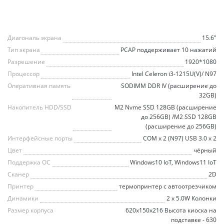
Диагональ экрана
15.6"
Тип экрана
PCAP поддерживает 10 нажатий
Разрешение
1920*1080
Процессор
Intel Celeron i3-1215U(V)/ N97
Оперативная память
SODIMM DDR IV (расширение до
32GB)
Накопитель HDD/SSD
M2 Nvme SSD 128GB (расширение
до 256GB) /M2 SSD 128GB
(расширение до 256GB)
Интерфейсные порты
COM х 2 (N97) USB 3.0 х 2
Цвет
чёрный
Поддержка ОС
Windows10 IoT, Windows11 IoT
Сканер
2D
Принтер
термопринтер с автоотрезчиком
Динамики
2 х 5.0W Колонки
Размер корпуса
620х150х216 Высота киоска на
подставке - 630