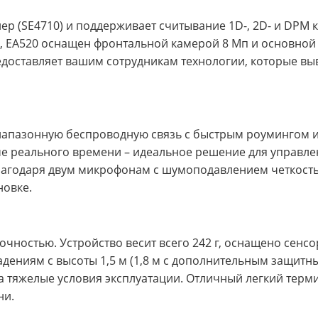
р (SE4710) и поддерживает считывание 1D-, 2D- и DPM 
о, EA520 оснащен фронтальной камерой 8 Мп и основной
доставляет вашим сотрудникам технологии, которые вы
диапазонную беспроводную связь с быстрым роумингом и
е реального времени – идеальное решение для управле
Благодаря двум микрофонам с шумоподавлением четкост
новке.
чностью. Устройство весит всего 242 г, оснащено сенс
 падениям с высоты 1,5 м (1,8 м с дополнительным защитн
на тяжелые условия эксплуатации. Отличный легкий терм
ни.