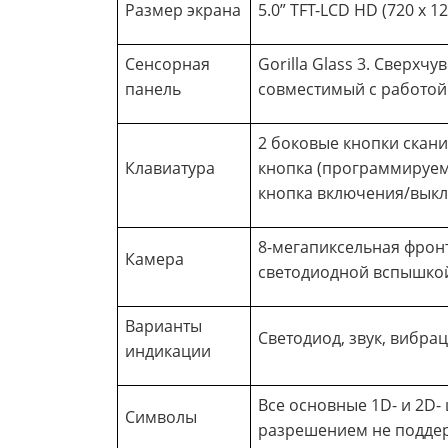
Размер экрана
5.0” TFT-LCD HD (720 x 1
Сенсорная
Gorilla Glass 3. Сверх
панель
совместимый с работой
2 боковые кнопки скани
Клавиатура
кнопка (программируем
кнопка включения/вык
8-мегапиксельная фронт
Камера
светодиодной вспышкой
Варианты
Светодиод, звук, вибра
индикации
Все основные 1D- и 2D
Символы
разрешением не подде