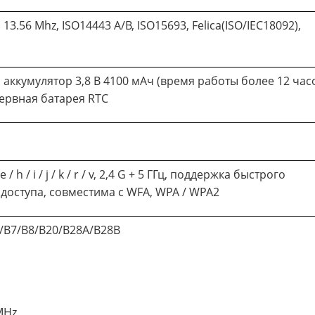
3.56 Mhz, ISO14443 A/B, ISO15693, Felica(ISO/IEC18092),
ккумулятор 3,8 В 4100 мАч (время работы более 12 часо
зервная батарея RTC
 e / h / i / j / k / r / v, 2,4 G + 5 ГГц, поддержка быстрого
 доступа, совместима с WFA, WPA / WPA2
5/B7/B8/B20/B28A/B28B
MHz