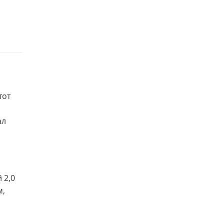
тот
ал
 2,0
м,