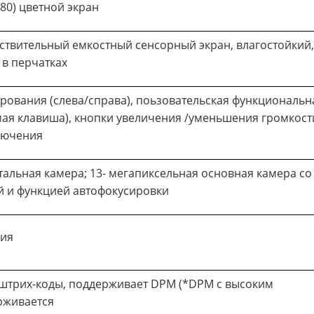
280) цветной экран
чувствительный емкостный сенсорный экран, влагостойкий,
 в перчатках
рования (слева/справа), поьзовательская функциональн
ая клавиша), кнопки увеличения /уменьшения громкост
лючения
альная камера; 13- мегапиксельная основная камера со
 и функцией автофокусировки
ция
- штрих-коды, поддерживает DPM (*DPM с высоким
рживается