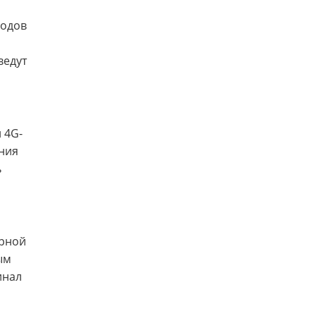
кодов
ведут
 4G-
ния
ь
орной
ым
инал