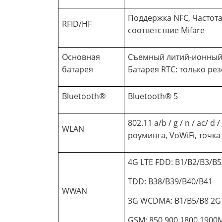
Поддержка NFC, Частота 1
RFID/HF
соответствие Mifare
Основная
Съемный литий-ионный а
батарея
Батарея RTC: только ре
Bluetooth®
Bluetooth® 5
802.11 a/b / g / n / ac/ d /
WLAN
роуминга, VoWiFi, точка
4G LTE FDD: B1/B2/B3/B
TDD: B38/B39/B40/B41
WWAN
3G WCDMA: B1/B5/B8 2G
GSM: 850,900,1800,1900