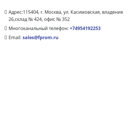
Адрес:115404, г. Москва, ул. Касимовская, владение
26,склад № 424, офис № 352
Многоканальный телефон:
+74954192253
Email:
sales@fprom.ru
КАТЕГОРИИ
POS моноблоки
POS компьютеры
Мониторы
Дисплеи покупателя
Киоски
Банковское оборудование