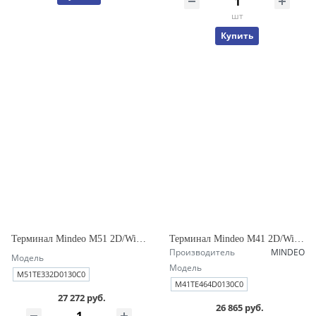
шт
Купить
Терминал Mindeo M51 2D/WiFi/LTE/3/32Gb/C/5000mAh/USB/EU/ремень
Терминал Mindeo M41 2D/WiFi/LTE/4/64Gb/C/5100mAh/USB/EU/ремень
Производитель
MINDEO
Модель
Модель
M51TE332D0130C0
M41TE464D0130C0
27 272 руб.
26 865 руб.