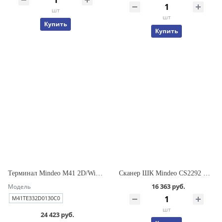
шт
шт
Купить
Купить
Терминал Mindeo M41 2D/WiFi/LTE/3/32Gb/C/5100mAh/USB/EU/ремень
Сканер ШК Mindeo CS2292 HD BT 2D USB (с базой и кабелем)
16 363 руб.
Модель
M41TE332D0130C0
шт
24 423 руб.