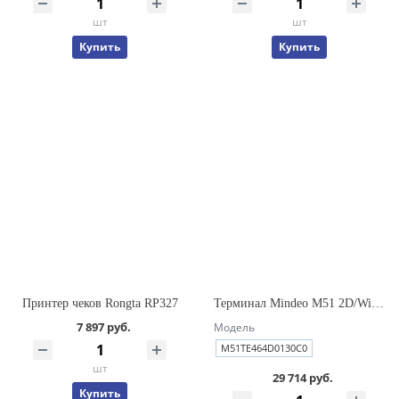
шт
шт
Купить
Купить
Принтер чеков Rongta RP327
Терминал Mindeo M51 2D/WiFi/LTE/4/64Gb/C/5000mAh/USB/EU/ремень
7 897 руб.
Модель
M51TE464D0130C0
шт
29 714 руб.
Купить