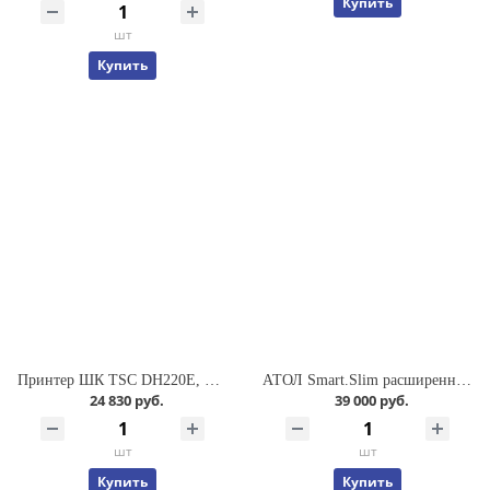
Купить
шт
Купить
Принтер ШК TSC DH220E, DT, 2" 203 dpi, RS-232/USB, DH220E-A001-0002
АТОЛ Smart.Slim расширенный (4", Android 7.0, MTK MT6580, 2Gb/16Gb, 2D SE4710, Wi-Fi, BT, 3G, GPS, Camera, БП, IP65, 4000 mАh) 53389
24 830 руб.
39 000 руб.
шт
шт
Купить
Купить