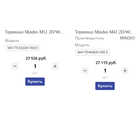
Терминал Mindeo M51 2D/WiFi/LTE/3/32Gb/C/5000mAh/USB/EU/ремень
Терминал Mindeo M41 2D/WiFi/LTE/4/64Gb/C/5100mAh/USB/EU/ремень
Производитель
MINDEO
Модель
Модель
M51TE332D0130C0
M41TE464D0130C0
27 526 руб.
27 115 руб.
шт
шт
Купить
Купить