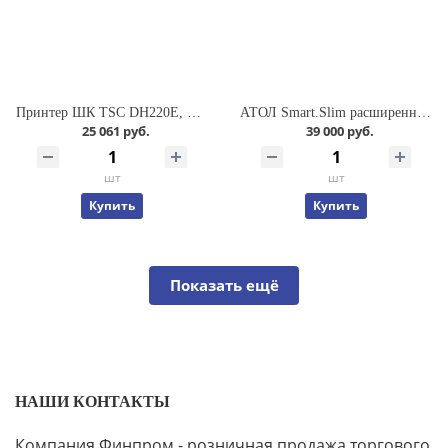
Принтер ШК TSC DH220E, DT, 2" 203 dpi, RS-232/USB, DH220E-A001-0002
АТОЛ Smart.Slim расширенный (4", Android 7.0, MTK MT6580, 2Gb/16Gb, 2D SE4710, Wi-Fi, BT, 3G, GPS, Camera, БП, IP65, 4000 mАh) 53389
25 061 руб.
39 000 руб.
шт
шт
Купить
Купить
Показать ещё
НАШИ КОНТАКТЫ
Компания Финпром - розничная продажа торгового