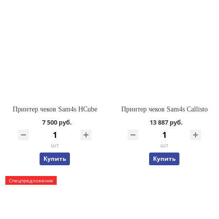
Принтер чеков Sam4s HCube
Принтер чеков Sam4s Callisto
7 500 руб.
13 887 руб.
шт
шт
Купить
Купить
Спецпредложение