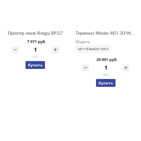
Принтер чеков Rongta RP327
Терминал Mindeo M51 2D/WiFi/LTE/4/64Gb/C/5000mAh/USB/EU/ремень
7 971 руб.
Модель
M51TE464D0130C0
шт
29 991 руб.
Купить
шт
Купить