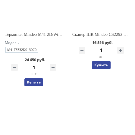
Терминал Mindeo M41 2D/WiFi/LTE/3/32Gb/C/5100mAh/USB/EU/ремень
Сканер ШК Mindeo CS2292 HD BT 2D USB (с базой и кабелем)
16 516 руб.
Модель
M41TE332D0130C0
шт
24 650 руб.
Купить
шт
Купить